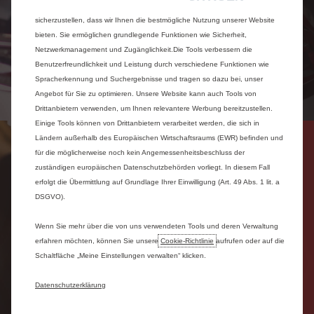
Wir verwenden Cookies und/oder andere Tracking-Tools (die „Tools“), um
sicherzustellen, dass wir Ihnen die bestmögliche Nutzung unserer Website
bieten. Sie ermöglichen grundlegende Funktionen wie Sicherheit,
Netzwerkmanagement und Zugänglichkeit.Die Tools verbessern die
Benutzerfreundlichkeit und Leistung durch verschiedene Funktionen wie
Spracherkennung und Suchergebnisse und tragen so dazu bei, unser
Angebot für Sie zu optimieren. Unsere Website kann auch Tools von
Drittanbietern verwenden, um Ihnen relevantere Werbung bereitzustellen.
Einige Tools können von Drittanbietern verarbeitet werden, die sich in
Ländern außerhalb des Europäischen Wirtschaftsraums (EWR) befinden und
für die möglicherweise noch kein Angemessenheitsbeschluss der
zuständigen europäischen Datenschutzbehörden vorliegt. In diesem Fall
erfolgt die Übermittlung auf Grundlage Ihrer Einwilligung (Art. 49 Abs. 1 lit. a
DSGVO).
Wenn Sie mehr über die von uns verwendeten Tools und deren Verwaltung
erfahren möchten, können Sie unsere
Cookie‑Richtlinie
aufrufen oder auf die
Schaltfläche „Meine Einstellungen verwalten“ klicken.
Datenschutzerklärung