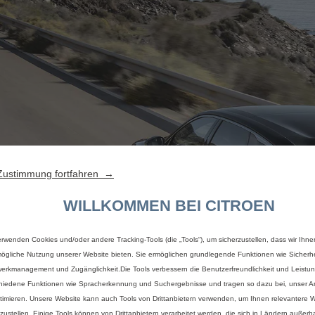
Zustimmung fortfahren →
WILLKOMMEN BEI CITROEN
erwenden Cookies und/oder andere Tracking-Tools (die „Tools“), um sicherzustellen, dass wir Ihne
ögliche Nutzung unserer Website bieten. Sie ermöglichen grundlegende Funktionen wie Sicherhe
erkmanagement und Zugänglichkeit.Die Tools verbessern die Benutzerfreundlichkeit und Leistu
hiedene Funktionen wie Spracherkennung und Suchergebnisse und tragen so dazu bei, unser An
timieren. Unsere Website kann auch Tools von Drittanbietern verwenden, um Ihnen relevantere
tzustellen. Einige Tools können von Drittanbietern verarbeitet werden, die sich in Ländern außerh