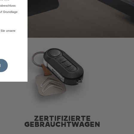
tsbeschluss
auf Grundlage
 Sie unsere
N
ZERTIFIZIERTE
GEBRAUCHTWAGEN