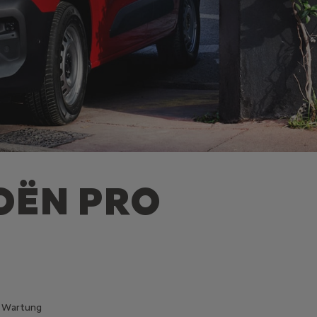
OËN PRO
& Wartung