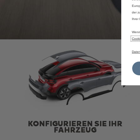
Europ
der z
Ihrer
Wenn 
Cooki
Daten
KONFIGURIEREN SIE IHR
FAHRZEUG