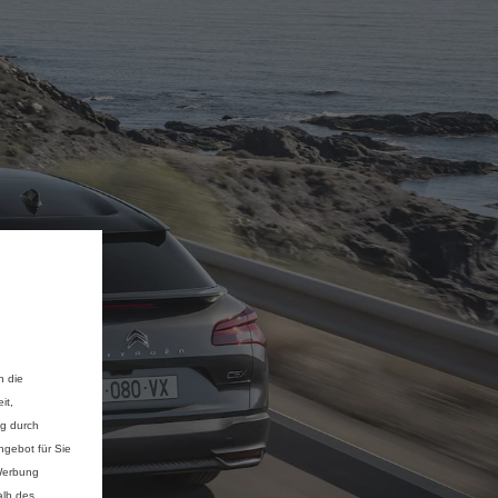
n die
it,
ng durch
gebot für Sie
 Werbung
alb des