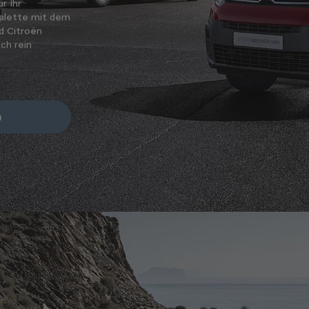
r Ihr
Suchen Sie einen Firmenwagen für Ihren Job oder I
palette mit dem
Geschäftsreisen? In unserer Modellpalette finden S
d Citroën
Auswahl an Elektrofahrzeugen, SUV, Kompakt- oder
ch rein
Reiselimousinen und Vans.
PKW-Modelpalette entdecken
n