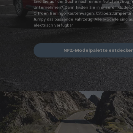
Sind Sie auf der Suche nach einem Nutzfahrzeug fü
Unternehmen? Dann finden Sie in unserer Modell
s Fahrzeug? Die
Citroën Berlingo Kastenwagen, Citroën Jumper un
der
Jumpy das passende Fahrzeug. Alle Modelle sind au
port, Pritsche
elektrisch verfügbar.
ür die Mitnahme
NFZ-Modelpalette entdecke
en