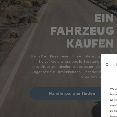
EIN
FAHRZEUG
KAUFEN
Beim Kauf Ihres neuen Firmenfahrzeugs können
Sie auf die professionelle Beratung unseres
Ohne 
spezialisierten Händlernetzes bauen. Attraktive
Angebote für Firmenkunden, Finanzierungs- und
Mobilitätslösungen.
Wir v
Händlerpartner finden
bestm
Netzw
versc
zu op
berei