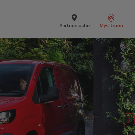
Partnersuche
MyCitroën
We