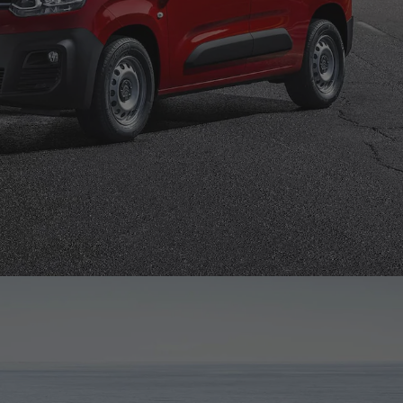
hre
ie eine breite
Benötigen Sie für Ihr Business ein spezialisiertes Fa
Citroën Solution Branchenlösungen reichen von der
Transportsicherung über den Medikamententransport
und Dreiseitenkipper bis hin zur Biker Solution für d
von bis zu zwei Motorrädern.
Branchenlösungen entdecken