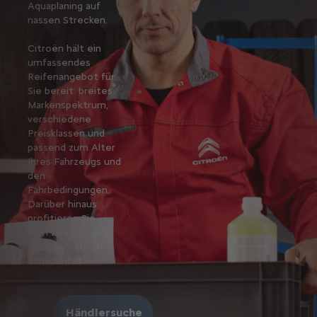
Aquaplaning auf
nassen Strecken.
Citroën hält ein
umfassendes
Reifenangebot für
Sie bereit: breites
Markenspektrum,
verschiedene
Preisklassen und
passend zum Alter
Ihres Fahrzeugs und
den
Fahrbedingungen.
Darüber hinaus
profitieren Sie
vom zweijährigen
Reifenersatz im
Schadenfall ¹
Händlersuche