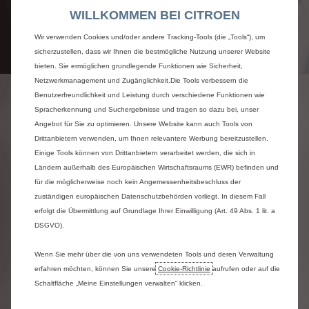
WILLKOMMEN BEI CITROEN
Wir verwenden Cookies und/oder andere Tracking-Tools (die „Tools“), um
sicherzustellen, dass wir Ihnen die bestmögliche Nutzung unserer Website
bieten. Sie ermöglichen grundlegende Funktionen wie Sicherheit,
Netzwerkmanagement und Zugänglichkeit.Die Tools verbessern die
Benutzerfreundlichkeit und Leistung durch verschiedene Funktionen wie
DAS REIFENANGEBOT VON CITROËN UND DIE
Spracherkennung und Suchergebnisse und tragen so dazu bei, unser
DAZUGEHÖRIGEN DIENSTLEISTUNGEN
Angebot für Sie zu optimieren. Unsere Website kann auch Tools von
CIÉSÉS
Drittanbietern verwenden, um Ihnen relevantere Werbung bereitzustellen.
In unseren Verkaufsstellen finden Sie ein breites
Einige Tools können von Drittanbietern verarbeitet werden, die sich in
Angebot.
Ländern außerhalb des Europäischen Wirtschaftsraums (EWR) befinden und
für die möglicherweise noch kein Angemessenheitsbeschluss der
und wettbewerbsfähigem Angebot :
zuständigen europäischen Datenschutzbehörden vorliegt. In diesem Fall
erfolgt die Übermittlung auf Grundlage Ihrer Einwilligung (Art. 49 Abs. 1 lit. a
Eine große Verfügbarkeit unter anerkannten
DSGVO).
Marken
Verstärkte Reifen für Ihre Nutzfahrzeuge
Wenn Sie mehr über die von uns verwendeten Tools und deren Verwaltung
Montierte und eingelagerte Räder
erfahren möchten, können Sie unsere
Cookie‑Richtlinie
aufrufen oder auf die
Schaltfläche „Meine Einstellungen verwalten“ klicken.
Dank der Komplettleistung von Citroën :